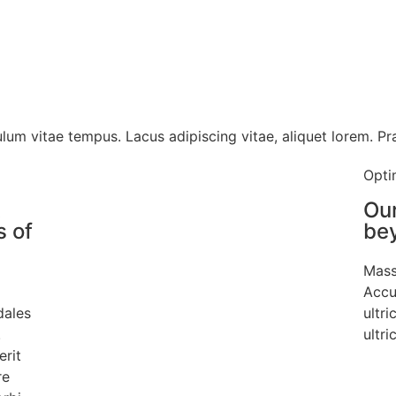
ulum vitae tempus. Lacus adipiscing vitae, aliquet lorem. Pr
Opti
t
Our
s of
bey
Mass
Accu
dales
ultr
.
ultri
erit
re