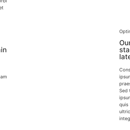
orbi
et
Opti
Our
ain
sta
lat
Cons
quam
ipsum
praes
Sed 
ipsu
quis
ultri
integ