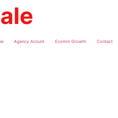
me
Agency Acount
Ecomm Growth
Contact